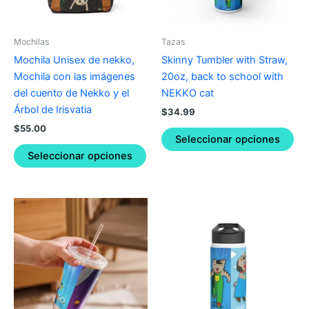
options
opt
may
ma
be
be
Mochilas
Tazas
chosen
ch
Mochila Unisex de nekko,
Skinny Tumbler with Straw,
on
on
Mochila con las imágenes
20oz, back to school with
the
the
del cuento de Nekko y el
NEKKO cat
product
pro
Árbol de Irisvatia
$
34.99
page
pa
$
55.00
Seleccionar opciones
Seleccionar opciones
Thi
pro
ha
mul
var
Th
opt