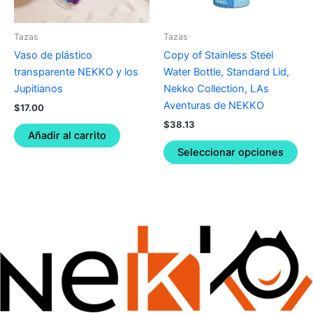
ma
be
Tazas
Tazas
ch
Vaso de plástico
Copy of Stainless Steel
on
transparente NEKKO y los
Water Bottle, Standard Lid,
the
Jupitianos
Nekko Collection, LAs
pro
Aventuras de NEKKO
$
17.00
pa
$
38.13
Añadir al carrito
Seleccionar opciones