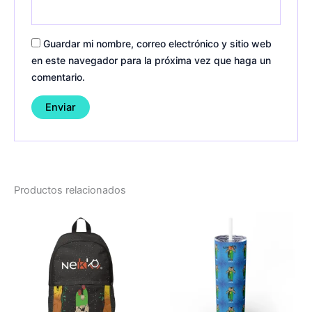
Guardar mi nombre, correo electrónico y sitio web
en este navegador para la próxima vez que haga un
comentario.
Productos relacionados
This
Thi
product
pro
has
ha
multiple
mul
variants.
var
The
Th