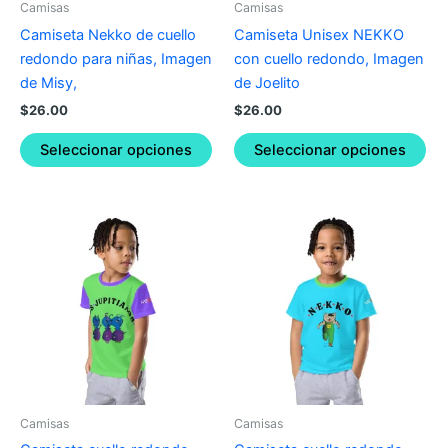
Camisas
Camisas
chosen
ch
Camiseta Nekko de cuello
Camiseta Unisex NEKKO
on
on
redondo para niñas, Imagen
con cuello redondo, Imagen
the
the
de Misy,
de Joelito
product
pro
$
26.00
$
26.00
page
pa
Seleccionar opciones
Seleccionar opciones
This
Thi
product
pro
has
ha
multiple
mul
variants.
var
The
Th
options
opt
may
ma
be
be
Camisas
Camisas
chosen
ch