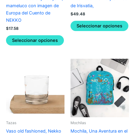
on
on
mameluco con imagen de
de Irisvatia,
the
the
Europa del Cuento de
$
49.48
product
pro
NEKKO
page
pa
Seleccionar opciones
$
17.58
Seleccionar opciones
Tazas
Mochilas
Vaso old fashioned, Nekko
Mochila, Una Aventura en el