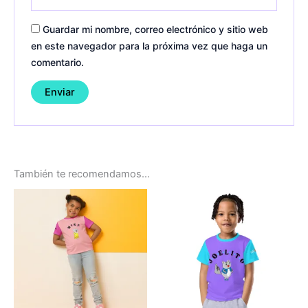
Guardar mi nombre, correo electrónico y sitio web
en este navegador para la próxima vez que haga un
comentario.
También te recomendamos…
This
Thi
product
pro
has
ha
multiple
mul
variants.
var
The
Th
options
opt