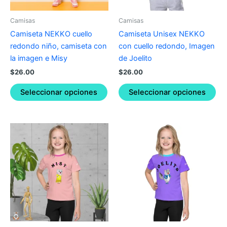
may
ma
be
be
Camisas
Camisas
chosen
ch
Camiseta NEKKO cuello
Camiseta Unisex NEKKO
on
on
redondo niño, camiseta con
con cuello redondo, Imagen
the
the
la imagen e Misy
de Joelito
product
pro
$
26.00
$
26.00
page
pa
Seleccionar opciones
Seleccionar opciones
This
Thi
product
pro
has
ha
multiple
mul
variants.
var
The
Th
options
opt
may
ma
be
be