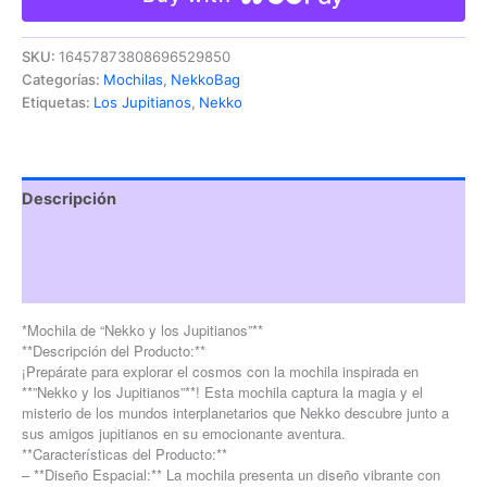
SKU:
16457873808696529850
Categorías:
Mochilas
,
NekkoBag
Etiquetas:
Los Jupitianos
,
Nekko
Descripción
Información adicional
Valoraciones (0)
*Mochila de “Nekko y los Jupitianos”**
**Descripción del Producto:**
¡Prepárate para explorar el cosmos con la mochila inspirada en
**”Nekko y los Jupitianos”**! Esta mochila captura la magia y el
misterio de los mundos interplanetarios que Nekko descubre junto a
sus amigos jupitianos en su emocionante aventura.
**Características del Producto:**
– **Diseño Espacial:** La mochila presenta un diseño vibrante con