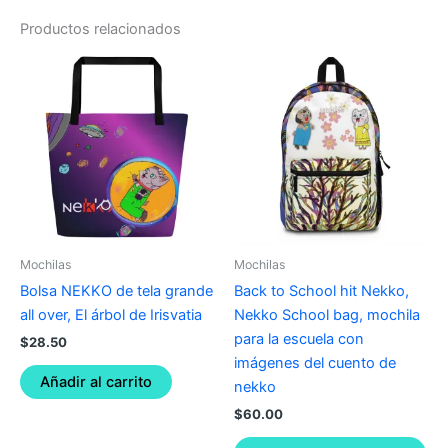
Productos relacionados
Thi
pro
ha
mul
var
Th
opt
ma
be
Mochilas
Mochilas
ch
Bolsa NEKKO de tela grande
Back to School hit Nekko,
on
all over, El árbol de Irisvatia
Nekko School bag, mochila
the
para la escuela con
$
28.50
pro
imágenes del cuento de
pa
Añadir al carrito
nekko
$
60.00