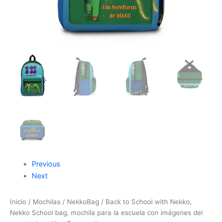
de
nekko,
Green
color
cantidad
Previous
Next
Inicio
/
Mochilas
/
NekkoBag
/ Back to School with Nekko,
Nekko School bag, mochila para la escuela con imágenes del