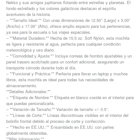
Nekko y sus amigos jupitianos flotando entre estrellas y planetas. El
fondo estrellado y los colores galácticos destacan el espíritu
aventurero de la historia.
– **Tamaño Ideal:** Con unas dimensiones de 12.50″ (Largo) x 5.00″
(Ancho) x 17.00″ (Alto), ofrece amplio espacio para tus pertenencias,
ya sea para la escuela o tus viajes espaciales.
– **Material Duradero:** Hecha de 15.5 oz. Soft Nylon, esta mochila
es ligera y resistente al agua, perfecta para cualquier condición
meteorológica y uso diario.
– **Comodidad y Ajuste:** Incluye correas de hombro ajustables y un
panel trasero acolchado para un confort adicional, asegurando un
transporte cómodo durante todo el día.
– **Funcional y Práctica:** Perfecta para llevar un laptop y muchos
libros, esta mochila es ideal para todas tus necesidades de
almacenamiento.
**Detalles Adicionales:**
– **Etiqueta de Nombre:** Etiqueta en blanco cosida en el interior para
que puedas personalizarla.
– **Variación de Tamaño:** Variación de tamaño +/- 0.5″.
– **Líneas de Corte:** Líneas discontinuas visibles en el interior del
bolsillo frontal debido al proceso de corte y confección.
– **Hecho en EE.UU.:** Ensamblado en EE.UU. con partes
globalmente obtenidas.
**Más Información:**