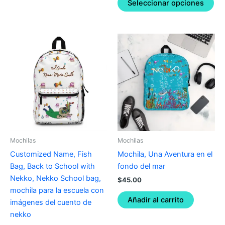
Seleccionar opciones
This
product
has
multiple
variants.
The
options
may
be
Mochilas
Mochilas
chosen
Customized Name, Fish
Mochila, Una Aventura en el
on
Bag, Back to School with
fondo del mar
the
Nekko, Nekko School bag,
$
45.00
product
mochila para la escuela con
page
Añadir al carrito
imágenes del cuento de
nekko