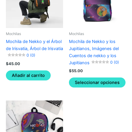
var
Th
opt
ma
be
Mochilas
Mochilas
ch
Mochila de Nekko y el Árbol
Mochila de Nekko y los
on
de Irisvatia, Árbol de Irisvatia
Jupitianos, Imágenes del
the
0 (0)
Cuentos de nekko y los
pro
0 (0)
Jupitianos
$
45.00
pa
$
55.00
Añadir al carrito
Seleccionar opciones