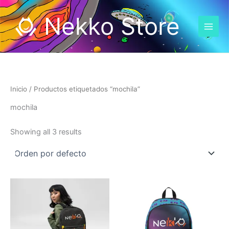
Omitir
Nekko Store
e
ir
al
contenido
Inicio
/ Productos etiquetados “mochila”
mochila
Showing all 3 results
Thi
pro
ha
mul